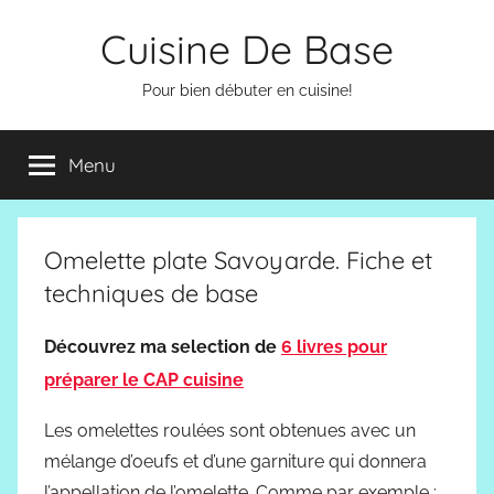
Aller
Cuisine De Base
au
contenu
Pour bien débuter en cuisine!
Menu
Omelette plate Savoyarde. Fiche et
techniques de base
Découvrez ma selection de
6 livres pour
préparer le CAP cuisine
Les omelettes roulées sont obtenues avec un
mélange d’oeufs et d’une garniture qui donnera
l’appellation de l’omelette. Comme par exemple :