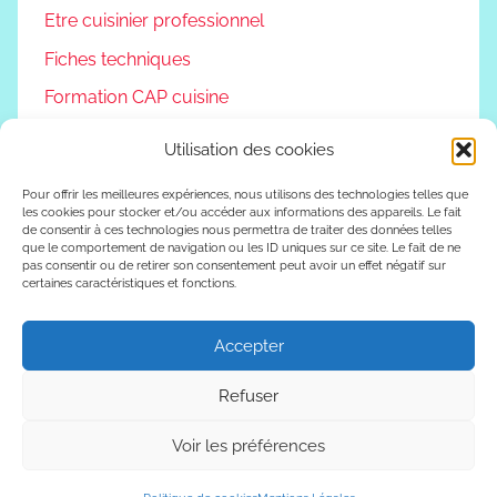
Etre cuisinier professionnel
Fiches techniques
Formation CAP cuisine
Non classé
Utilisation des cookies
Podcast
Pour offrir les meilleures expériences, nous utilisons des technologies telles que
Reconversion professionnelle
les cookies pour stocker et/ou accéder aux informations des appareils. Le fait
de consentir à ces technologies nous permettra de traiter des données telles
Vivre autrement
que le comportement de navigation ou les ID uniques sur ce site. Le fait de ne
pas consentir ou de retirer son consentement peut avoir un effet négatif sur
certaines caractéristiques et fonctions.
Vlog
Accepter
WordPress Theme: Donovan by ThemeZee.
Refuser
Voir les préférences