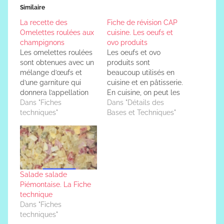
Similaire
La recette des
Fiche de révision CAP
Omelettes roulées aux
cuisine. Les oeufs et
champignons
ovo produits
Les omelettes roulées
Les oeufs et ovo
sont obtenues avec un
produits sont
mélange d’œufs et
beaucoup utilisés en
d’une garniture qui
cuisine et en pâtisserie.
donnera l’appellation
En cuisine, on peut les
de l’omelette. Comme
Dans "Fiches
retrouver dans
Dans "Détails des
par exemple : omelette
techniques"
différents types de
Bases et Techniques"
aux fines herbes, aux
préparations, comme
fruits de mer, au
par exemple les
jambon, .. Techniques
omelettes, oeuf frit,
de base pour
oeuf dur, oeuf poché…
omelettes roulées Les
Et en pâtisserie on
techniques à maîtriser
utilise les oeufs par
Salade salade
pour réussir les
exemple pour faire des
Piémontaise. La Fiche
omelettes roulées aux
crèmes, comme la…
technique
champignons
Dans "Fiches
Éplucher les…
techniques"