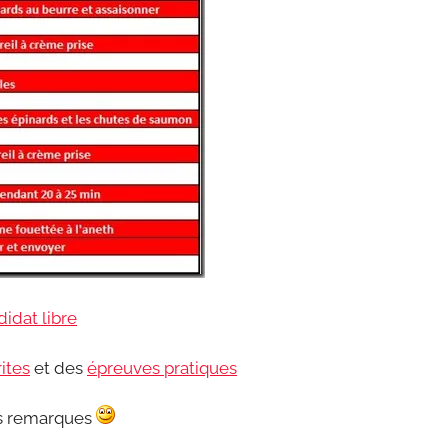
idat libre
ites
et des
épreuves pratiques
os remarques