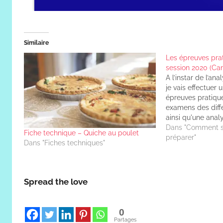
Similaire
Les épreuves pra
session 2020 (Can
A l’instar de l’an
je vais effectuer
épreuves pratique
examens des diff
ainsi qu'une anal
pratiques propos
Dans "Comment s'
Fiche technique – Quiche au poulet
2020. L’année 202
préparer"
Dans "Fiches techniques"
gravée dans les
de personnes, et…
Spread the love
0
Partages