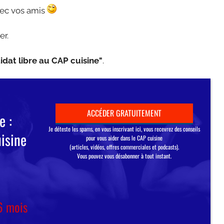
avec vos amis
er.
idat libre au CAP cuisine"
.