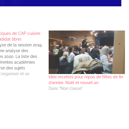
tiques de CAP cuisine
didat libre)
alyse de la session 2019,
 une analyse des
s 2020. La liste des
érentes académies
yse des sujets
ées au CAP cuisine en
organiser et se
Idée recettes pour repas de fêtes de fin
0 restera à jamais
d’année. Noël et nouvel an
 mémoires de beaucoup
Dans "Non classé"