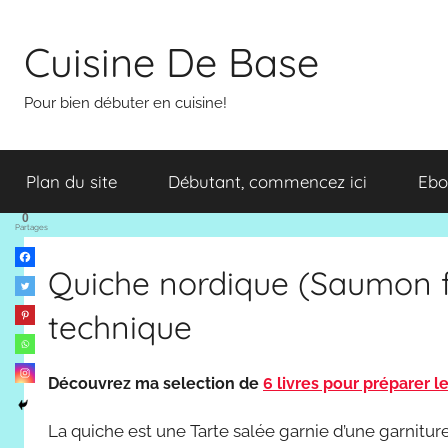
Aller
au
Cuisine De Base
contenu
Pour bien débuter en cuisine!
Plan du site
Débutant, commencez ici
Ebo
0
Partages
Quiche nordique (Saumon f
technique
Découvrez ma selection de
6 livres pour préparer l
La quiche est une Tarte salée garnie d’une garnitur