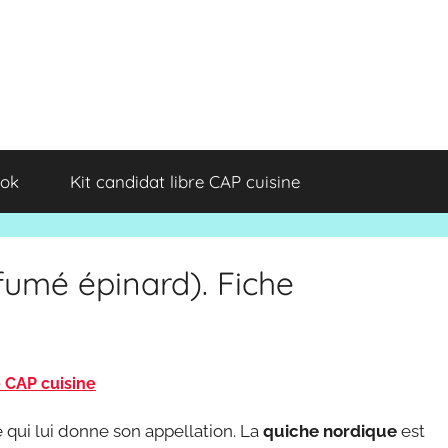
ok
Kit candidat libre CAP cuisine
umé épinard). Fiche
e CAP cuisine
e qui lui donne son appellation. La
quiche nordique
est