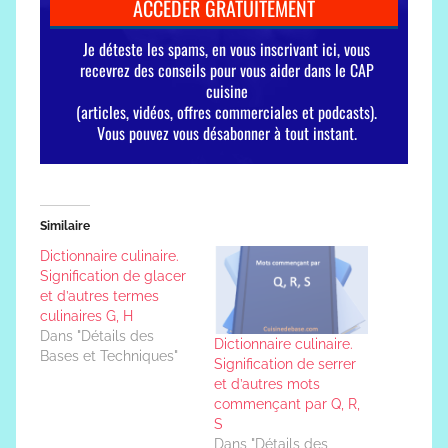
Similaire
Dictionnaire culinaire.
Signification de glacer
et d’autres termes
culinaires G, H
Dans "Détails des
Dictionnaire culinaire.
Bases et Techniques"
Signification de serrer
et d’autres mots
commençant par Q, R,
S
Dans "Détails des