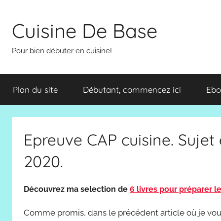
Aller
au
Cuisine De Base
contenu
Pour bien débuter en cuisine!
Plan du site
Débutant, commencez ici
Ebo
Epreuve CAP cuisine. Sujet 
2020.
Découvrez ma selection de
6 livres pour préparer l
Comme promis, dans le précédent article où je vous