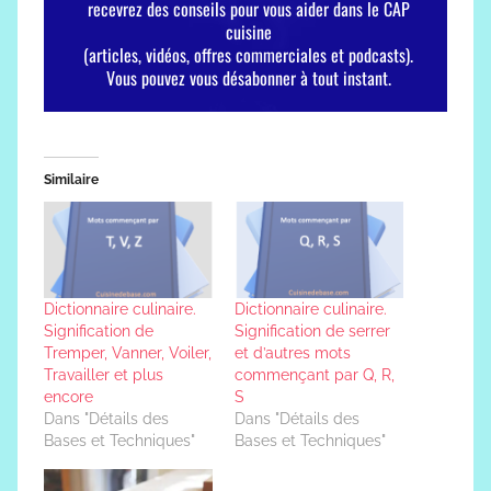
Similaire
Dictionnaire culinaire.
Dictionnaire culinaire.
Signification de
Signification de serrer
Tremper, Vanner, Voiler,
et d’autres mots
Travailler et plus
commençant par Q, R,
encore
S
Dans "Détails des
Dans "Détails des
Bases et Techniques"
Bases et Techniques"