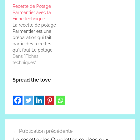
garnitures
Recette de Potage
aromatiques. Le fond
Parmentier avec la
blanc est ensuite utilisé
Fiche technique
pour confectionner un
La recette de potage
velouté onctueux lié
Parmentier est une
avec de la crème et
préparation qui fait
des…
partie des recettes
qu'il faut Le potage
Parmentier est un
Dans "Fiches
potage de pomme de
techniques"
terre, blanc de poireau
et de la crème. il se
Spread the love
sert très chaud.
Recette de potage
Parmentier Techniques
de base potage
Parmentier Pour réussir
la recette…
Navigation
Publication précédente
de
La recette des Omelettes roulées aux