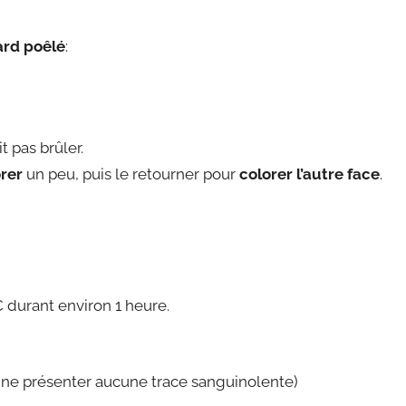
ard poêlé
:
t pas brûler.
orer
un peu, puis le retourner pour
colorer l’autre face
.
°C durant environ 1 heure.
 et ne présenter aucune trace sanguinolente)