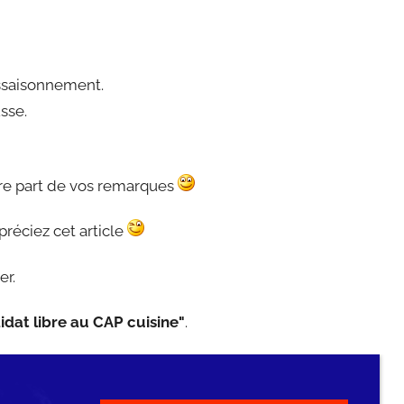
’assaisonnement.
sse.
ire part de vos remarques
ppréciez cet article
er.
idat libre au CAP cuisine"
.