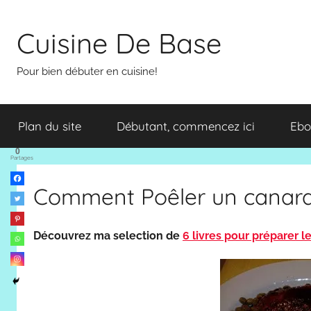
Aller
au
Cuisine De Base
contenu
Pour bien débuter en cuisine!
Plan du site
Débutant, commencez ici
Ebo
0
Partages
Comment Poêler un canar
Découvrez ma selection de
6 livres pour préparer l