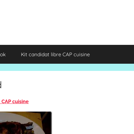
ok
Kit candidat libre CAP cuisine
d
e CAP cuisine