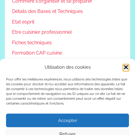
Comment s'organiser et se préparer
Détails des Bases et Techniques
Etat esprit
Etre cuisinier professionnel
Fiches techniques
Formation CAP cuisine
Non classé
Utilisation des cookies
Podcast
Pour offrir les meilleures expériences, nous utilisons des technologies telles que
Reconversion professionnelle
les cookies pour stocker et/ou accéder aux informations des appareils. Le fait
de consentir à ces technologies nous permettra de traiter des données telles
Vivre autrement
que le comportement de navigation ou les ID uniques sur ce site. Le fait de ne
pas consentir ou de retirer son consentement peut avoir un effet négatif sur
certaines caractéristiques et fonctions.
Vlog
Accepter
WordPress Theme: Donovan by ThemeZee.
Refuser