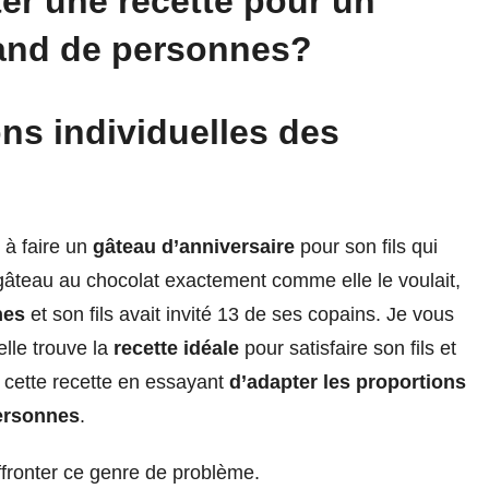
er une recette pour un
and de personnes?
ons individuelles des
 à faire un
gâteau d’anniversaire
pour son fils qui
n gâteau au chocolat exactement comme elle le voulait,
nes
et son fils avait invité 13 de ses copains. Je vous
lle trouve la
recette idéale
pour satisfaire son fils et
er cette recette en essayant
d’adapter les proportions
ersonnes
.
fronter ce genre de problème.