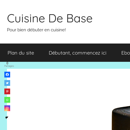
Aller
au
Cuisine De Base
contenu
Pour bien débuter en cuisine!
Plan du site
Débutant, commencez ici
Ebo
0
Partages