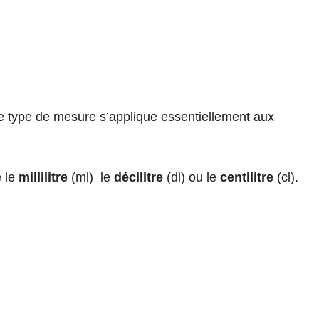
ce type de mesure s’applique essentiellement aux
e le
millilitre
(ml) le
décilitre
(dl) ou le
centilitre
(cl).